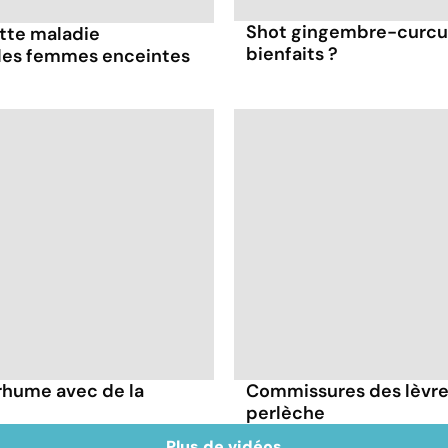
Shot gingembre-curcum
ette maladie
bienfaits ?
 les femmes enceintes
rhume avec de la
Commissures des lèvres 
perlèche
Plus de vidéos