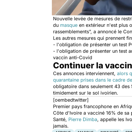
Nouvelle levée de mesures de restri
du
masque
en extérieur n'est plus 
rassemblements”,
a annoncé l
e Con
Les autres mesures qui prennent fi
- l'obligation de présenter un test
- l'obligation de présenter un test
vaccin anti-Covid
Continuer la vacci
Ces annonces interviennent,
alors 
quarantaine prises dans le cadre de
obligatoire dans seulement 43 des 5
timidement sur le sol ivoirien.
[oembedtwitter]
Premier pays francophone en Afriqu
Côte d'Ivoire a vacciné 16% de sa p
Santé,
Pierre Dimba
, appelle les Iv
jamais.