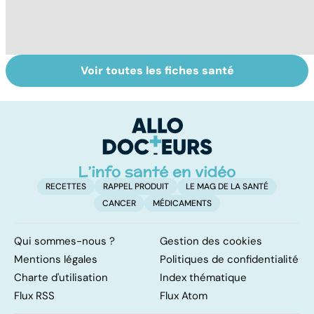
Voir toutes les fiches santé
La tuberculose
Analyses
L'
pulmonaire
biologiques :
v
comment les
c
interpréter ?
RECETTES
RAPPEL PRODUIT
LE MAG DE LA SANTÉ
CANCER
MÉDICAMENTS
Qui sommes-nous ?
Gestion des cookies
Mentions légales
Politiques de confidentialité
Charte d'utilisation
Index thématique
Flux RSS
Flux Atom