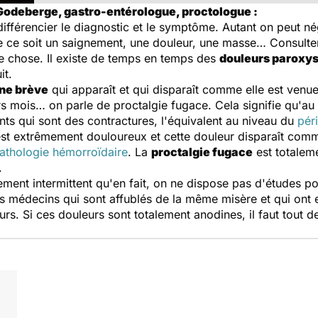
 Godeberge, gastro-entérologue, proctologue :
 différencier le diagnostic et le symptôme. Autant on peut né
e ce soit un saignement, une douleur, une masse… Consul
ne chose. Il existe de temps en temps des
douleurs paroxys
it.
rne brève
qui apparaît et qui disparaît comme elle est venue,
rs mois… on parle de proctalgie fugace. Cela signifie qu'a
ents qui sont des contractures, l'équivalent au niveau du
pér
est extrêmement douloureux et cette douleur disparaît comm
athologie hémorroïdaire
. La
proctalgie fugace
est totalem
.
lement intermittent qu'en fait, on ne dispose pas d'études p
es médecins qui sont affublés de la même misère et qui ont e
rs. Si ces douleurs sont totalement anodines, il faut tout d