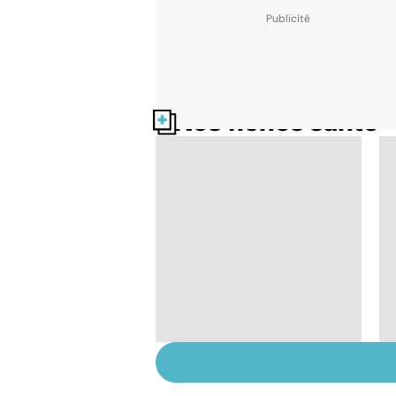
Nos fiches santé
Algie vasculaire de la
face : une douleur