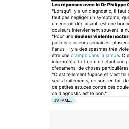
Les réponses avec le Dr Philippe
"Lorsqu'il y a un diagnostic, il faut
faut pas négliger un symptôme, qu
un endroit déplaisant, est une bon
douleurs interviennent souvent la nu
"Pour une
douleur violente noctu
parfois plusieurs semaines, plusieu
l'anus, il y a des spasmes très viol
être une
crampe dans la jambe
. C'
interprété à tort comme étant une
p
d'examens, de choses particulières
"C'est tellement fugace et c'est tel
seuls traitements, ce sont en fait d
de petites astuces contre ces douleu
ce diagnostic est le bon."
J'AI MAL…