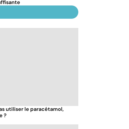
uffisante
as utiliser le paracétamol,
e ?