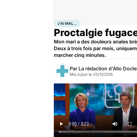
Accueil
Santé
Maladies
J'ai mal…
J'AI MAL…
Proctalgie fugace
Mon mari a des douleurs anales brève
Deux à trois fois par mois, uniqueme
marcher cinq minutes.
Par
La rédaction d'Allo Doct
Mis à jour le
25/11/2015