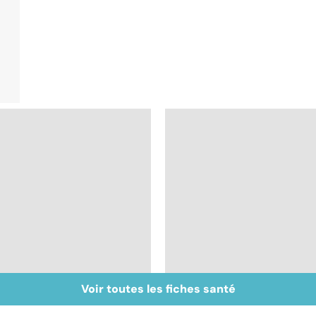
Voir toutes les fiches santé
Acupuncture :
Huiles essentielles :
comment est-elle
mode d'emploi