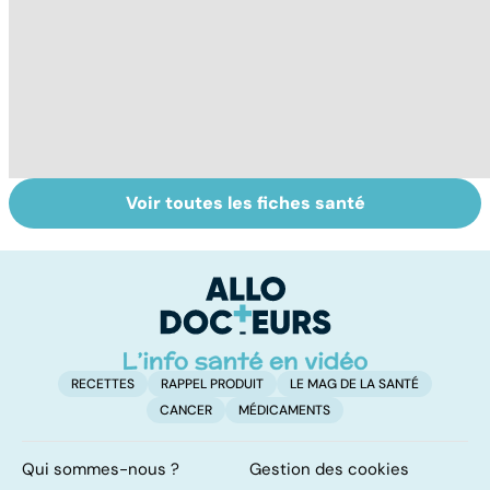
Voir toutes les fiches santé
Tout savoir sur
Intoxications
To
les maux du froid
alimentaires :
le
menaces dans
p
nos assiettes !
RECETTES
RAPPEL PRODUIT
LE MAG DE LA SANTÉ
CANCER
MÉDICAMENTS
Qui sommes-nous ?
Gestion des cookies