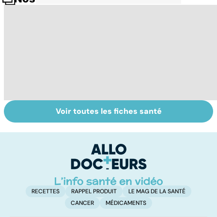
Voir toutes les fiches santé
Comment
Nécrose : quand
S
faciliter la
les tissus
l'
digestion ?
meurent
: 
e
c
RECETTES
RAPPEL PRODUIT
LE MAG DE LA SANTÉ
CANCER
MÉDICAMENTS