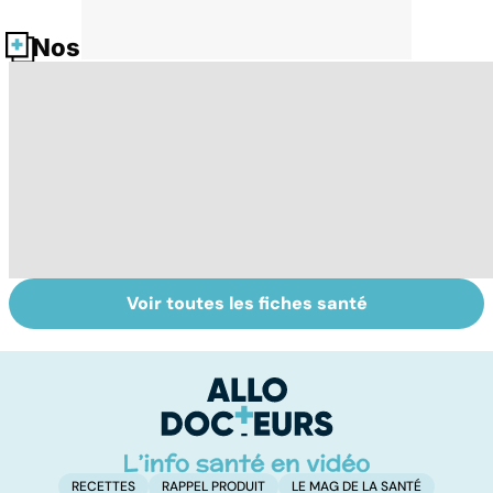
Nos fiches santé
Voir toutes les fiches santé
Tout savoir sur
Inflammation des
Su
les infections
amygdales : que
le
pulmonaires
faire en cas
l'
d'angine ?
RECETTES
RAPPEL PRODUIT
LE MAG DE LA SANTÉ