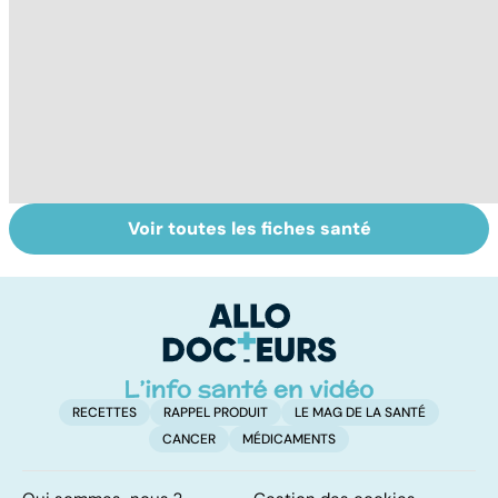
Voir toutes les fiches santé
Narcolepsie : des
Maladie de
To
crises de
Huntington : une
c
sommeil
affection
involontaires
neurologique
incurable
RECETTES
RAPPEL PRODUIT
LE MAG DE LA SANTÉ
CANCER
MÉDICAMENTS