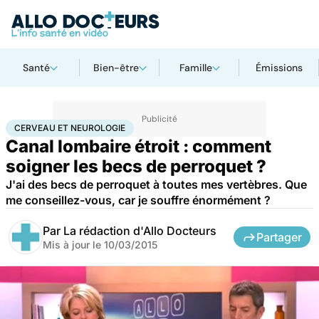
Santé
Bien-être
Famille
Émissions
Accueil
Santé
Maladies
Cerveau et neurologie
CERVEAU ET NEUROLOGIE
Canal lombaire étroit : comment
soigner les becs de perroquet ?
J'ai des becs de perroquet à toutes mes vertèbres. Que
me conseillez-vous, car je souffre énormément ?
Par
La rédaction d'Allo Docteurs
Partager
Mis à jour le
10/03/2015