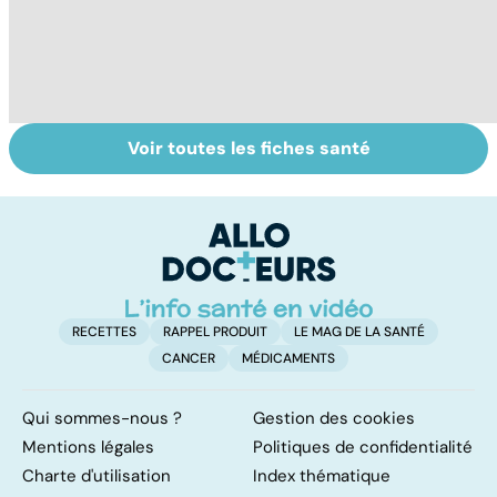
Voir toutes les fiches santé
HPV : tout savoir
Glandes
P
sur les
salivaires : les
l
papillomavirus
tumeurs de la
glande parotide
RECETTES
RAPPEL PRODUIT
LE MAG DE LA SANTÉ
CANCER
MÉDICAMENTS
Qui sommes-nous ?
Gestion des cookies
Mentions légales
Politiques de confidentialité
Charte d'utilisation
Index thématique