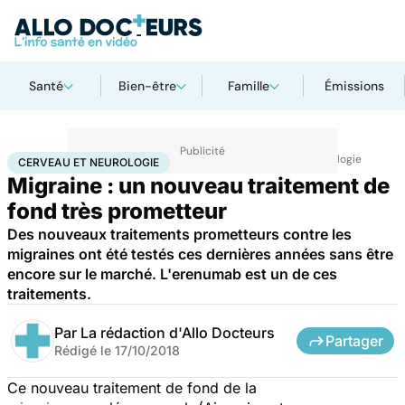
Santé
Bien-être
Famille
Émissions
Accueil
Santé
Maladies
Maladies neurologiques
Cerveau et neurologie
CERVEAU ET NEUROLOGIE
Migraine : un nouveau traitement de
fond très prometteur
Des nouveaux traitements prometteurs contre les
migraines ont été testés ces dernières années sans être
encore sur le marché. L'erenumab est un de ces
traitements.
Par
La rédaction d'Allo Docteurs
Partager
Rédigé le
17/10/2018
Ce nouveau traitement de fond de la