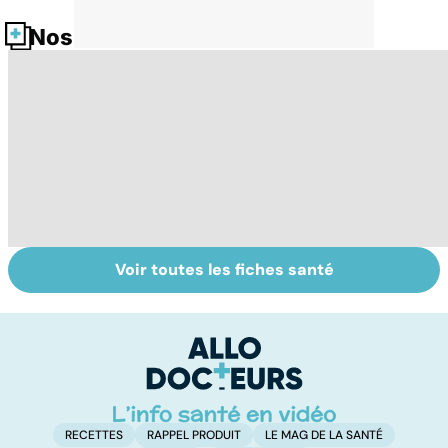
Nos fiches santé
Voir toutes les fiches santé
Narcolepsie : des
Maladie de
To
crises de
Huntington : une
c
sommeil
affection
involontaires
neurologique
incurable
RECETTES
RAPPEL PRODUIT
LE MAG DE LA SANTÉ