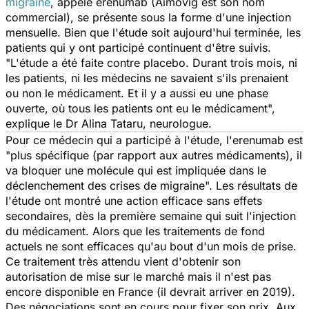
migraine
, appelé erenumab (Aimovig est son nom
commercial), se présente sous la forme d'une injection
mensuelle. Bien que l'étude soit aujourd'hui terminée, les
patients qui y ont participé continuent d'être suivis.
"
L'étude a été faite contre placebo. Durant trois mois, ni
les patients, ni les médecins ne savaient s'ils prenaient
ou non le médicament. Et il y a aussi eu une phase
ouverte, où tous les patients ont eu le médicament
",
explique le Dr Alina Tataru, neurologue.
Pour ce médecin qui a participé à l'étude, l'erenumab est
"
plus spécifique
(par rapport aux autres médicaments),
il
va bloquer une molécule qui est impliquée dans le
déclenchement des crises de migraine
". Les résultats de
l'étude ont montré une action efficace sans effets
secondaires, dès la première semaine qui suit l'injection
du médicament. Alors que les traitements de fond
actuels ne sont efficaces qu'au bout d'un mois de prise.
Ce traitement très attendu vient d'obtenir son
autorisation de mise sur le marché mais il n'est pas
encore disponible en France (il devrait arriver en 2019).
Des négociations sont en cours pour fixer son prix. Aux