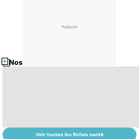
Nos fiches santé
Voir toutes les fiches santé
Pneumothorax :
La méningite : à
To