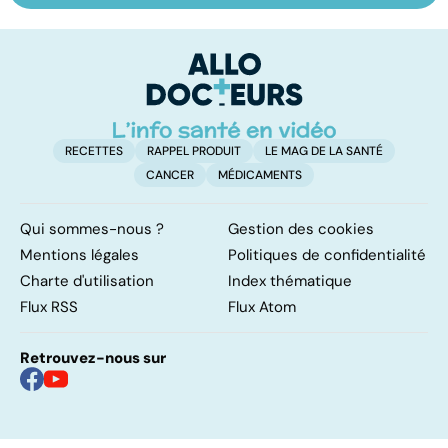
quand l'air
traiter en
le
s'échappe des
urgence
p
poumons
RECETTES
RAPPEL PRODUIT
LE MAG DE LA SANTÉ
CANCER
MÉDICAMENTS
Qui sommes-nous ?
Gestion des cookies
Mentions légales
Politiques de confidentialité
Charte d'utilisation
Index thématique
Flux RSS
Flux Atom
Retrouvez-nous sur