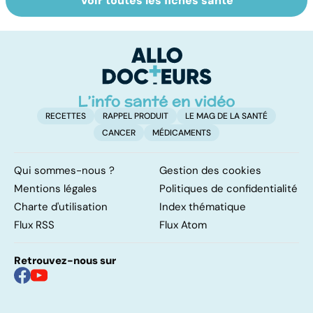
Voir toutes les fiches santé
Post-partum : un
Placenta : un
To
bouleversement
organe
le
après la
éphémère
p
naissance
RECETTES
RAPPEL PRODUIT
LE MAG DE LA SANTÉ
CANCER
MÉDICAMENTS
Qui sommes-nous ?
Gestion des cookies
Mentions légales
Politiques de confidentialité
Charte d'utilisation
Index thématique
Flux RSS
Flux Atom
Retrouvez-nous sur