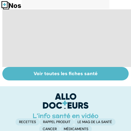
Nos fiches santé
Voir toutes les fiches santé
Tout savoir sur
Inflammation des
Su
les infections
amygdales : que
le
pulmonaires
faire en cas
l'
d'angine ?
RECETTES
RAPPEL PRODUIT
LE MAG DE LA SANTÉ
CANCER
MÉDICAMENTS