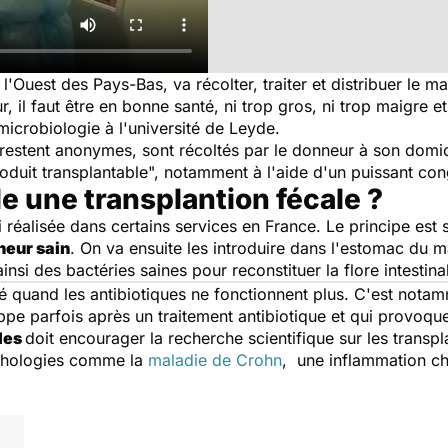
l'Ouest des Pays-Bas, va récolter, traiter et distribuer le m
, il faut être en bonne santé, ni trop gros, ni trop maigre 
microbiologie à l'université de Leyde.
restent anonymes, sont récoltés par le donneur à son domicil
oduit transplantable", notamment à l'aide d'un puissant con
 une transplantion fécale ?
 réalisée dans certains services en France. Le principe est
eur sain
. On va ensuite les introduire dans l'estomac du 
nsi des bactéries saines pour reconstituer la flore intestina
sé quand les antibiotiques ne fonctionnent plus. C'est nota
ppe parfois après un traitement antibiotique et qui provoqu
les
doit encourager la recherche scientifique sur les transp
athologies comme la
maladie de Crohn
, une inflammation ch