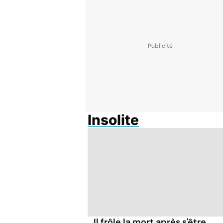
Insolite
Il frôle la mort après s'être