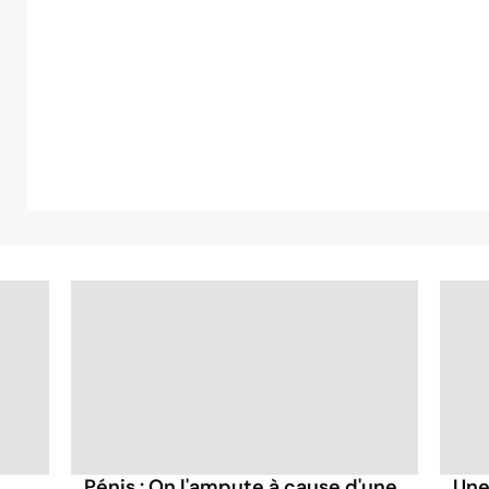
Pénis : On l'ampute à cause d'une
Une