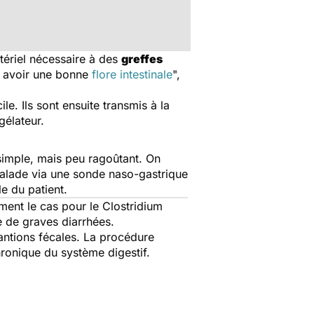
atériel nécessaire à des
greffes
et avoir une bonne
flore intestinale
",
e. Ils sont ensuite transmis à la
gélateur.
 simple, mais peu ragoûtant. On
malade via une sonde naso-gastrique
le du patient.
mment le cas pour le
Clostridium
e de graves diarrhées.
lantions fécales. La procédure
ronique du système digestif.