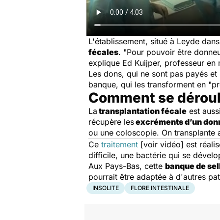
L'établissement, situé à Leyde dans 
fécales
.
"Pour pouvoir être donneur
explique Ed Kuijper, professeur en 
Les dons, qui ne sont pas payés et 
banque, qui les transforment en "pr
Comment se déroule
La
transplantation fécale
est aussi
récupère les
excréments d’un donn
ou une coloscopie. On transplante ai
Ce
traitement
[voir vidéo] est réali
difficile
, une bactérie qui se dévelo
Aux Pays-Bas, cette
banque de sel
pourrait être adaptée à d'autres p
INSOLITE
FLORE INTESTINALE