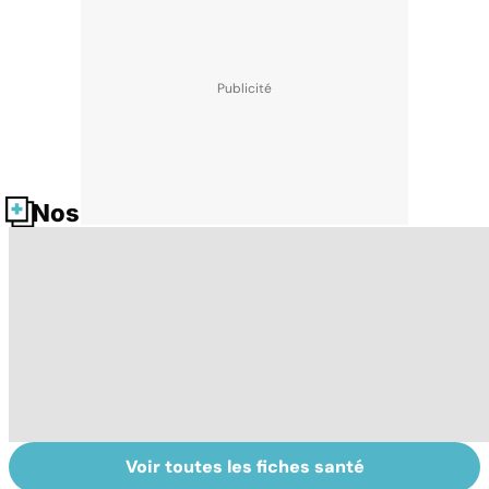
Nos fiches santé
Voir toutes les fiches santé
Tout savoir sur
Inflammation des
Su