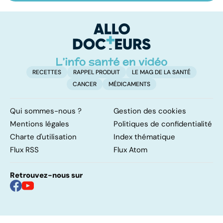
les infections
amygdales : que
le
pulmonaires
faire en cas
l'
d'angine ?
RECETTES
RAPPEL PRODUIT
LE MAG DE LA SANTÉ
CANCER
MÉDICAMENTS
Qui sommes-nous ?
Gestion des cookies
Mentions légales
Politiques de confidentialité
Charte d'utilisation
Index thématique
Flux RSS
Flux Atom
Retrouvez-nous sur