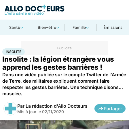
Santé
Bien-être
Famille
Émissions
Accueil
Santé
Maladies
Insolite
INSOLITE
Insolite : la légion étrangère vous
apprend les gestes barrières !
Dans une vidéo publiée sur le compte Twitter de l'Armée
de Terre, des militaires expliquent comment faire
respecter les gestes barrières. Une technique disons...
musclée.
Par
La rédaction d'Allo Docteurs
Partager
Mis à jour le
02/11/2020