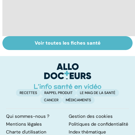
Voir toutes les fiches santé
Tout savoir sur
Inflammation des
Su
les infections
amygdales : que
le
pulmonaires
faire en cas
l'
d'angine ?
RECETTES
RAPPEL PRODUIT
LE MAG DE LA SANTÉ
CANCER
MÉDICAMENTS
Qui sommes-nous ?
Gestion des cookies
Mentions légales
Politiques de confidentialité
Charte d'utilisation
Index thématique