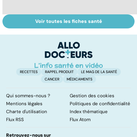
Voir toutes les fiches santé
Comment tenir
Muscler ses
C
ses bonnes
abdos pour
d
résolutions
retrouver un
él
ventre plat
q
fa
RECETTES
RAPPEL PRODUIT
LE MAG DE LA SANTÉ
CANCER
MÉDICAMENTS
Qui sommes-nous ?
Gestion des cookies
Mentions légales
Politiques de confidentialité
Charte d'utilisation
Index thématique
Flux RSS
Flux Atom
Retrouvez-nous sur