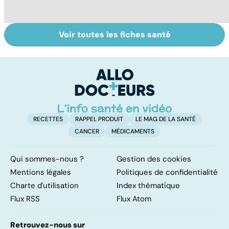
Voir toutes les fiches santé
Conjonctivite,
Presbytie :
M
kératite, uvéite :
pourquoi choisir
c
attention les
de se faire
co
yeux !
opérer ?
RECETTES
RAPPEL PRODUIT
LE MAG DE LA SANTÉ
CANCER
MÉDICAMENTS
Qui sommes-nous ?
Gestion des cookies
Mentions légales
Politiques de confidentialité
Charte d'utilisation
Index thématique
Flux RSS
Flux Atom
Retrouvez-nous sur