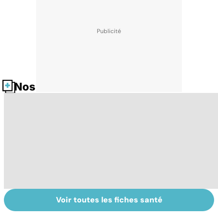
Nos fiches santé
Voir toutes les fiches santé
La tuberculose
Pré-éclampsie :
D
pulmonaire
attention,
ra