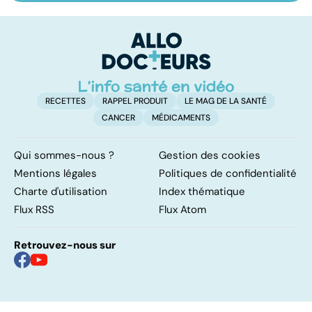
maîtriser le
vasculaire
m
bégaiement ?
cérébral : l'enfant
également
touché
RECETTES
RAPPEL PRODUIT
LE MAG DE LA SANTÉ
CANCER
MÉDICAMENTS
Qui sommes-nous ?
Gestion des cookies
Mentions légales
Politiques de confidentialité
Charte d'utilisation
Index thématique
Flux RSS
Flux Atom
Retrouvez-nous sur