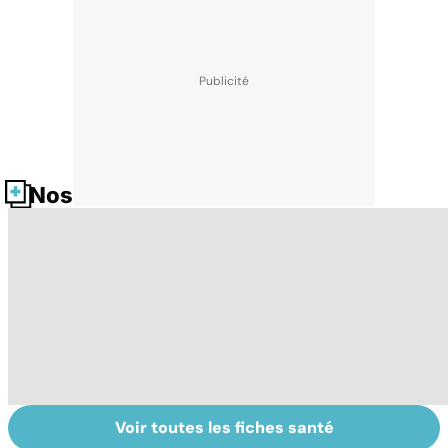
Nos fiches santé
Voir toutes les fiches santé
Comment
Accident
C