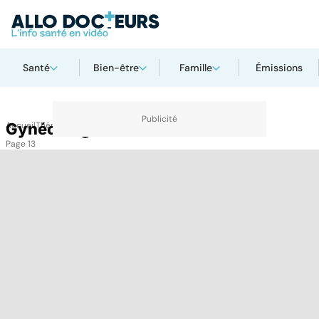
Santé
Bien-être
Famille
Émissions
Accueil
Gynécologie
Thématiques
Gynécologie
Page 13