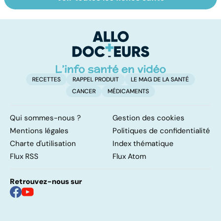
Tout savoir sur le
Staphylocoque
C
cerveau
doré : une
m
bactérie sous
surveillance
RECETTES
RAPPEL PRODUIT
LE MAG DE LA SANTÉ
CANCER
MÉDICAMENTS
Qui sommes-nous ?
Gestion des cookies
Mentions légales
Politiques de confidentialité
Charte d'utilisation
Index thématique
Flux RSS
Flux Atom
Retrouvez-nous sur