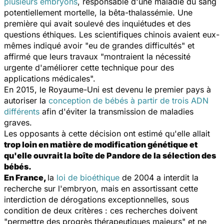
plusieurs embryons
, responsable d'une maladie du sang
potentiellement mortelle, la bêta-thalassémie. Une
première qui avait soulevé des inquiétudes et des
questions éthiques. Les scientifiques chinois avaient eux-
mêmes indiqué avoir "
eu de grandes difficultés
" et
affirmé que leurs travaux "
montraient la nécessité
urgente d'améliorer cette technique pour des
applications médicales
".
En 2015, le Royaume-Uni est devenu le premier pays à
autoriser la
conception de bébés à partir de trois ADN
différents
afin d'éviter la transmission de maladies
graves.
Les opposants à cette décision ont estimé qu'elle allait
trop loin en matière de modification génétique et
qu'elle ouvrait la boîte de Pandore de la sélection des
bébés.
En France,
la
loi de bioéthique
de 2004 a interdit la
recherche sur l'embryon, mais en assortissant cette
interdiction de dérogations exceptionnelles, sous
condition de deux critères : ces recherches doivent
"permettre des progrès thérapeutiques majeurs" et ne