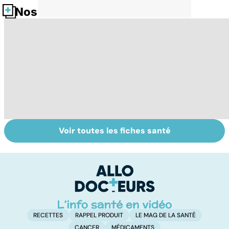
Nos fiches santé
Voir toutes les fiches santé
Le magnésium,
Intestin irritable :
Al
un oligo-élément
le régime
pé
vital
FODMAP, une
solution ?
RECETTES
RAPPEL PRODUIT
LE MAG DE LA SANTÉ
CANCER
MÉDICAMENTS