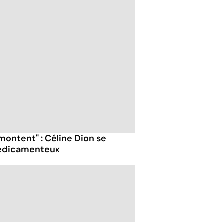
s montent" : Céline Dion se
médicamenteux