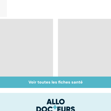
Voir toutes les fiches santé
Anémie : symptômes,
Exostose osseuse :
causes et
des bosses sous la
traitements
peau