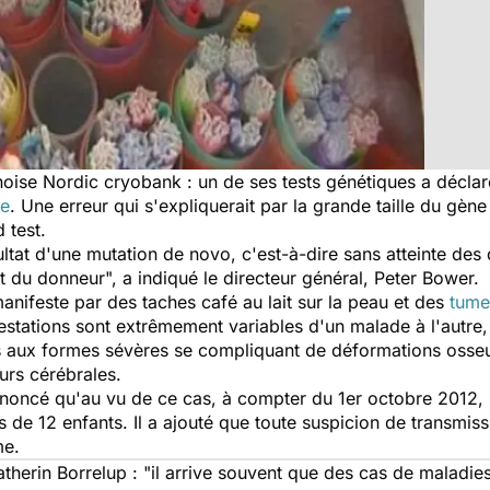
noise
Nordic cryobank :
un de ses tests génétiques a décla
se
. Une erreur qui s'expliquerait par la grande taille du gè
 test.
ultat d'une
mutation de novo
, c'est-à-dire sans atteinte de
t du donneur", a indiqué le directeur général, Peter Bower.
nifeste par des taches café au lait sur la peau et des
tume
tations sont extrêmement variables d'un malade à l'autre,
aux formes sévères se compliquant de déformations osseuse
urs cérébrales.
annoncé qu'au vu de ce cas, à compter du 1er octobre 2012,
us de 12 enfants. Il a ajouté que toute suspicion de transmi
me.
atherin Borrelup : "il arrive souvent que des cas de maladies