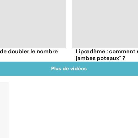
 de doubler le nombre
Lipœdème : comment se
jambes poteaux" ?
Plus de vidéos