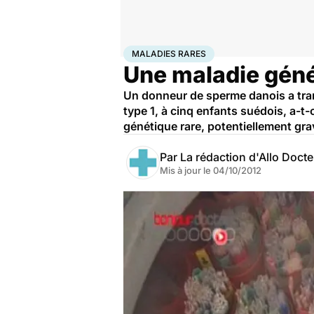
Accueil
Santé
Maladies
Maladies rares
Maladies r
MALADIES RARES
Une maladie géné
Un donneur de sperme danois a tra
type 1, à cinq enfants suédois, a-t
génétique rare, potentiellement gra
Par
La rédaction d'Allo Doct
Mis à jour le
04/10/2012