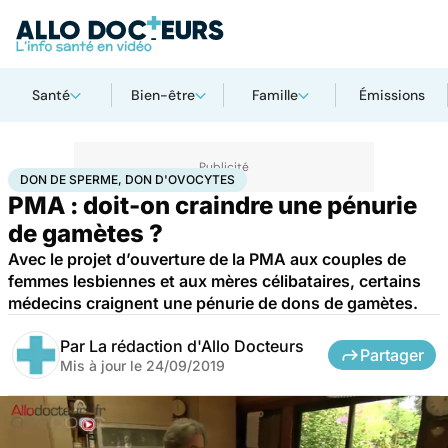
Santé
Bien-être
Famille
Émissions
Accueil
Santé
Don de sperme, don d'ovocytes
DON DE SPERME, DON D'OVOCYTES
PMA : doit-on craindre une pénurie
de gamètes ?
Avec le projet d’ouverture de la PMA aux couples de
femmes lesbiennes et aux mères célibataires, certains
médecins craignent une pénurie de dons de gamètes.
Par
La rédaction d'Allo Docteurs
Partager
Mis à jour le
24/09/2019