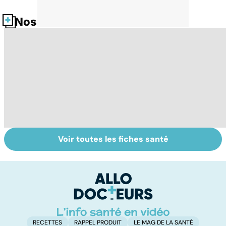
Nos fiches santé
Voir toutes les fiches santé
Le don
Sexualité,
To
d'ovocytes,
infertilité et
f
comment ça
PMA, des liens
vi
marche ?
étroits
RECETTES
RAPPEL PRODUIT
LE MAG DE LA SANTÉ