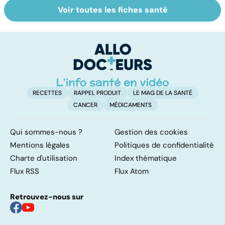
Voir toutes les fiches santé
Le don
Sexualité,
D
d'ovocytes,
infertilité et
le
comment ça
PMA, des liens
c
marche ?
étroits
l
l
RECETTES
RAPPEL PRODUIT
LE MAG DE LA SANTÉ
CANCER
MÉDICAMENTS
Qui sommes-nous ?
Gestion des cookies
Mentions légales
Politiques de confidentialité
Charte d'utilisation
Index thématique
Flux RSS
Flux Atom
Retrouvez-nous sur