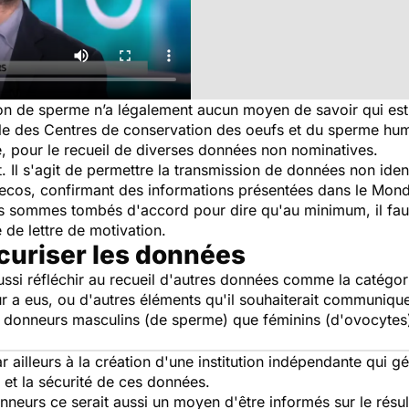
don de sperme n’a légalement aucun moyen de savoir qui est
nale des Centres de conservation des oeufs et du sperme hu
e, pour le recueil de diverses données non nominatives.
t. Il s'agit de permettre la transmission de données non ident
ecos, confirmant des informations présentées dans le Monde
 sommes tombés d'accord pour dire qu'au minimum, il faud
de lettre de motivation.
écuriser les données
aussi réfléchir au recueil d'autres données comme la catégor
 a eus, ou d'autres éléments qu'il souhaiterait communiquer
s donneurs masculins (de sperme) que féminins (d'ovocytes)
ailleurs à la création d'une institution indépendante qui gér
 et la sécurité de ces données.
nneurs ce serait aussi un moyen d'être informés sur le résul