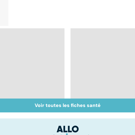
Voir toutes les fiches santé
Sexualité, infertilité
Tout savoir sur la
et PMA, des liens
fécondation in vitro
étroits