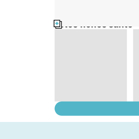
Nos fiches santé
Le don d'ovocytes,
comment ça marche
?