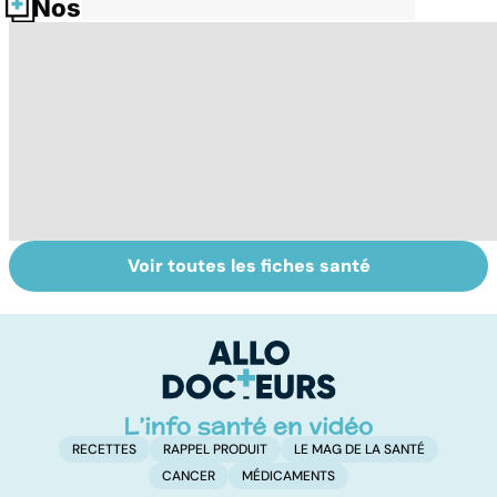
Nos fiches santé
Voir toutes les fiches santé
Le don
Sexualité,
D
d'ovocytes,
infertilité et
le
comment ça
PMA, des liens
c
marche ?
étroits
l
l
RECETTES
RAPPEL PRODUIT
LE MAG DE LA SANTÉ
CANCER
MÉDICAMENTS