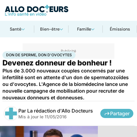
Santé
Bien-être
Famille
Émissions
Accueil
Famille
Procréation
Don de sperme, don d'ovocytes
DON DE SPERME, DON D'OVOCYTES
Devenez donneur de bonheur !
Plus de 3.000 nouveaux couples concernés par une
infertilité sont en attente d'un don de spermatozoïdes
ou d'ovocytes. L'Agence de la biomédecine lance une
nouvelle campagne de mobilisation pour recruter de
nouveaux donneurs et donneuses.
Par
La rédaction d'Allo Docteurs
Partager
Mis à jour le
11/05/2016