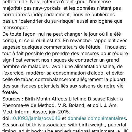
cette étude. Nos lecteurs n’étant (pour l’immense
majorité) pas new-yorkais, et les données n’étant pas
corroborées indépendamment, nous ne publierons
pas un "calendrier du sur-risque" aussi anxiogène que
mensonger.
De toute façon, nul ne peut changer le jour où il a été
conçu, ni celui où il est né. En revanche, rappellent avec
sagesse quelques commentateurs de l’étude, il nous est
tout à fait possible de prendre des mesures pour réduire
significativement nos risques de contracter un grand
nombre de maladies : avoir une alimentation saine, de
l’exercice, modérer sa consommation d’alcool et éviter
celle de tabac contrebalanceront allégrement la plupart
des sur-risques potentiels liés aux saisons de notre vie
fœtale.
Sources :
Birth Month Affects Lifetime Disease Risk : a
Phenome-Wide Method.
M.R. Boland, et coll.
J. Am.
Med. Inform. Assoc
, juin 2015.
doi:
10.1093/jamia/ocv046
et
données complémentaires
.
Season of birth is associated with birth weight, pubertal
timing, adult body size and educational attainment: a UK