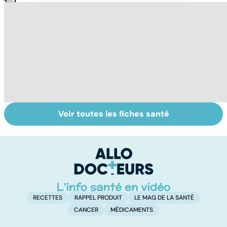
Voir toutes les fiches santé
Tout savoir sur le
Staphylocoque
Gy
cerveau
doré : une
po
bactérie sous
surveillance
RECETTES
RAPPEL PRODUIT
LE MAG DE LA SANTÉ
CANCER
MÉDICAMENTS