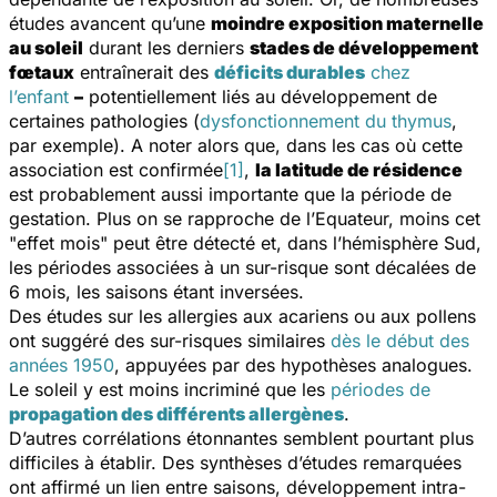
études avancent qu’une
moindre exposition maternelle
au soleil
durant les derniers
stades de développement
fœtaux
entraînerait des
déficits durables
chez
l’enfant
–
potentiellement liés au développement de
certaines pathologies (
dysfonctionnement du thymus
,
par exemple). A noter alors que, dans les cas où cette
association est confirmée
[1]
,
la latitude de résidence
est probablement aussi importante que la période de
gestation. Plus on se rapproche de l’Equateur, moins cet
"effet mois" peut être détecté et, dans l’hémisphère Sud,
les périodes associées à un sur-risque sont décalées de
6 mois, les saisons étant inversées.
Des études sur les allergies aux acariens ou aux pollens
ont suggéré des sur-risques similaires
dès le début des
années 1950
, appuyées par des hypothèses analogues.
Le soleil y est moins incriminé que les
périodes de
propagation des différents allergènes
.
D’autres corrélations étonnantes semblent pourtant plus
difficiles à établir. Des synthèses d’études remarquées
ont affirmé un lien entre saisons, développement intra-