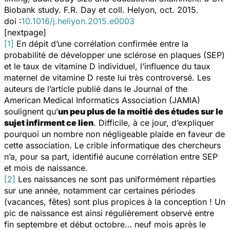
Biobank study.
F.R. Day et coll.
Helyon
, oct. 2015.
doi :
10.1016/j.heliyon.2015.e0003
[nextpage]
[1]
En dépit d’une corrélation confirmée entre la
probabilité de développer une sclérose en plaques (SEP)
et le taux de vitamine D individuel, l’influence du taux
maternel de vitamine D reste lui très controversé. Les
auteurs de l’article publié dans le
Journal of the
American Medical Informatics Association (JAMIA)
soulignent qu’
un peu plus de la moitié des études sur le
sujet infirment ce lien
. Difficile, à ce jour, d’expliquer
pourquoi un nombre non négligeable plaide en faveur de
cette association. Le crible informatique des chercheurs
n’a, pour sa part, identifié aucune corrélation entre SEP
et mois de naissance.
[2]
Les naissances ne sont pas uniformément réparties
sur une année, notamment car certaines périodes
(vacances, fêtes) sont plus propices à la conception ! Un
pic de naissance est ainsi régulièrement observé entre
fin septembre et début octobre… neuf mois après le