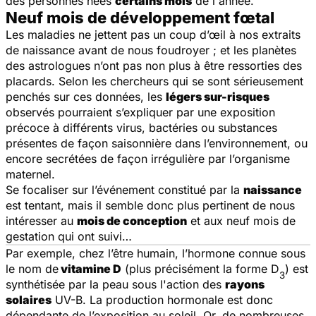
des personnes nées
certains mois
de l'année.
Neuf mois de développement fœtal
Les maladies ne jettent pas un coup d’œil à nos extraits
de naissance avant de nous foudroyer ; et les planètes
des astrologues n’ont pas non plus à être ressorties des
placards. Selon les chercheurs qui se sont sérieusement
penchés sur ces données, les
légers sur-risques
observés pourraient s’expliquer par une exposition
précoce à différents virus, bactéries ou substances
présentes de façon saisonnière dans l’environnement, ou
encore secrétées de façon irrégulière par l’organisme
maternel.
Se focaliser sur l’événement constitué par la
naissance
est tentant, mais il semble donc plus pertinent de nous
intéresser au
mois de conception
et aux neuf mois de
gestation qui ont suivi…
Par exemple, chez l’être humain, l’hormone connue sous
le nom de
vitamine D
(plus précisément la forme D
) est
3
synthétisée par la peau sous l'action des
rayons
solaires
UV-B. La production hormonale est donc
dépendante de l’exposition au soleil. Or, de nombreuses