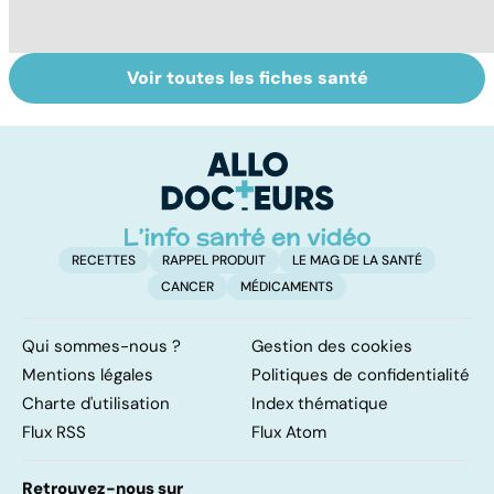
Voir toutes les fiches santé
Gynéco : un suivi
Sexualité,
A
pour la vie
infertilité et
c
PMA, des liens
el
étroits
RECETTES
RAPPEL PRODUIT
LE MAG DE LA SANTÉ
CANCER
MÉDICAMENTS
Qui sommes-nous ?
Gestion des cookies
Mentions légales
Politiques de confidentialité
Charte d'utilisation
Index thématique
Flux RSS
Flux Atom
Retrouvez-nous sur