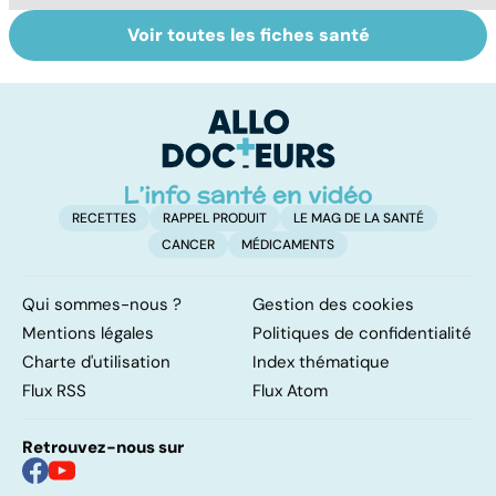
Voir toutes les fiches santé
Épilepsie :
Tout savoir sur
I
quelles origines,
les infections
a
quels
pulmonaires
fa
traitements ?
d'
RECETTES
RAPPEL PRODUIT
LE MAG DE LA SANTÉ
CANCER
MÉDICAMENTS
Qui sommes-nous ?
Gestion des cookies
Mentions légales
Politiques de confidentialité
Charte d'utilisation
Index thématique
Flux RSS
Flux Atom
Retrouvez-nous sur