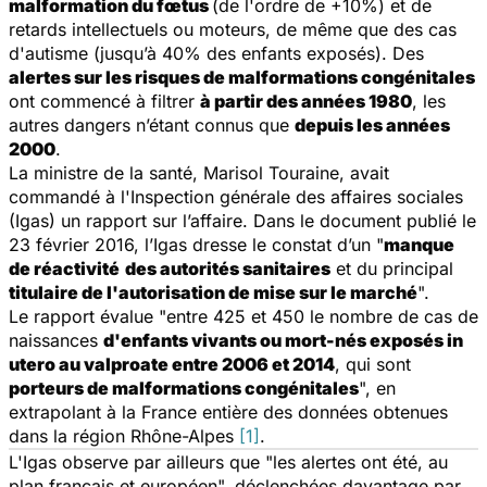
malformation du fœtus
(de l'ordre de +10%) et de
retards intellectuels ou moteurs, de même que des cas
d'autisme (jusqu’à 40% des enfants exposés). Des
alertes sur les risques de malformations congénitales
ont commencé à filtrer
à partir des années 1980
, les
autres dangers n’étant connus que
depuis les années
2000
.
La ministre de la santé, Marisol Touraine, avait
commandé à l'Inspection générale des affaires sociales
(Igas) un rapport sur l’affaire. Dans le document publié le
23 février 2016, l’Igas dresse le constat d’un "
manque
de réactivité
des autorités sanitaires
et du principal
titulaire de l'autorisation de mise sur le marché
".
Le rapport évalue "entre 425 et 450 le nombre de cas de
naissances
d'enfants vivants ou mort-nés exposés in
utero au valproate entre 2006 et 2014
, qui sont
porteurs de malformations congénitales
", en
extrapolant à la France entière des données obtenues
dans la région Rhône-Alpes
[1]
.
L'Igas observe par ailleurs que "les alertes ont été, au
plan français et européen", déclenchées davantage par