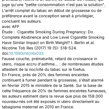
juge qu'une
"petite consommation n'est pas la solution"
.
L'arrêt complet du tabac en début de grossesse ou de
préférence avant la conception serait à privilégier,
concluent les auteurs.
avec AFP
Étude :
Cigarette Smoking During Pregnancy: Do
Complete Abstinence and Low Level Cigarette Smoking
Have Similar Impact on Birth Weight?
I. Berlin et al.
Nicotine Tob Res (2017) 19 (5): 518-524.
doi:
10.1093/ntr/ntx033
Fausse couche, prématurité, retard de croissance in
utero, risque accru d'asthme... : de nombreuses études
attestent de la nocivité du tabac sur le foetus.
En France, près de 20% des femmes enceintes
continuent à fumer pendant la grossesse, s'était alarmé
en février 2015 le ministère de la Santé. Sur la base de
cette fréquence de 20% de femmes enceintes fumeuses,
les auteurs estiment dans la revue que plus de 158.000
nouveau-nés ont été exposés in utero directement au
tabagisme maternel en 2010 en France.