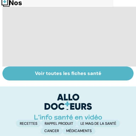
Nos fiches santé
Voir toutes les fiches santé
Comment tenir
BPCO, la
L
ses bonnes
bronchite du
q
résolutions
fumeur
v
a
!
RECETTES
RAPPEL PRODUIT
LE MAG DE LA SANTÉ
CANCER
MÉDICAMENTS