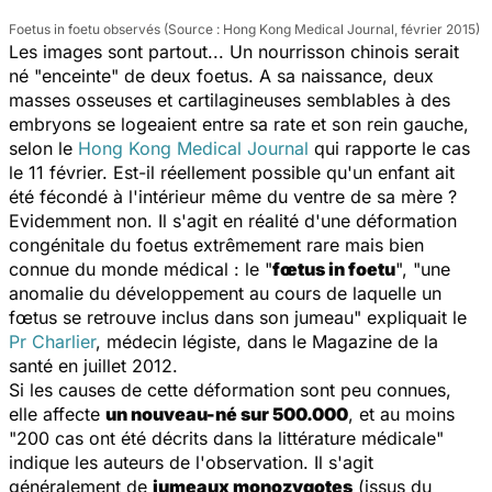
Foetus in foetu observés (Source : Hong Kong Medical Journal, février 2015)
Les images sont partout... Un nourrisson chinois serait
né "enceinte" de deux foetus. A sa naissance, deux
masses osseuses et cartilagineuses semblables à des
embryons se logeaient entre sa rate et son rein gauche,
selon le
Hong Kong Medical Journal
qui rapporte le cas
le 11 février. Est-il réellement possible qu'un enfant ait
été fécondé à l'intérieur même du ventre de sa mère ?
Evidemment non. Il s'agit en réalité d'une déformation
congénitale du foetus extrêmement rare mais bien
connue du monde médical : le "
fœtus in foetu
", "
une
anomalie du développement au cours de laquelle un
fœtus se retrouve inclus dans son jumeau
" expliquait le
Pr Charlier
, médecin légiste, dans le Magazine de la
santé en juillet 2012.
Si les causes de cette déformation sont peu connues,
elle affecte
un nouveau-né sur 500.000
, et au moins
"
200 cas ont été décrits dans la littérature médicale
"
indique les auteurs de l'observation. Il s'agit
généralement de
jumeaux monozygotes
(issus du