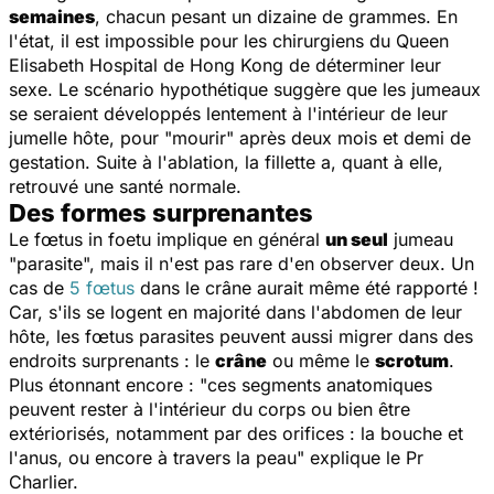
semaines
, chacun pesant un dizaine de grammes. En
l'état, il est impossible pour les chirurgiens du Queen
Elisabeth Hospital de Hong Kong de déterminer leur
sexe. Le scénario hypothétique suggère que les jumeaux
se seraient développés lentement à l'intérieur de leur
jumelle hôte, pour "mourir" après deux mois et demi de
gestation. Suite à l'ablation, la fillette a, quant à elle,
retrouvé une santé normale.
Des formes surprenantes
Le fœtus in foetu implique en général
un seul
jumeau
"parasite", mais il n'est pas rare d'en observer deux. Un
cas de
5 fœtus
dans le crâne aurait même été rapporté !
Car, s'ils se logent en majorité dans l'abdomen de leur
hôte, les fœtus parasites peuvent aussi migrer dans des
endroits surprenants : le
crâne
ou même le
scrotum
.
Plus étonnant encore : "
ces segments anatomiques
peuvent rester à l'intérieur du corps ou bien être
extériorisés, notamment par des orifices : la bouche et
l'anus, ou encore à travers la peau
" explique le Pr
Charlier.