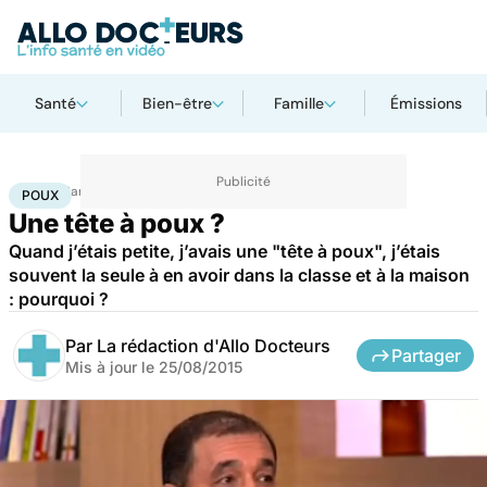
Santé
Bien-être
Famille
Émissions
Accueil
Santé
Poux
POUX
Une tête à poux ?
Quand j’étais petite, j’avais une "tête à poux", j’étais
souvent la seule à en avoir dans la classe et à la maison
: pourquoi ?
Par
La rédaction d'Allo Docteurs
Partager
Mis à jour le
25/08/2015