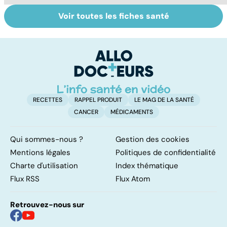
Voir toutes les fiches santé
Quand la maladie
Calvitie :
Le
entraîne la chute
pourquoi nos
l
des cheveux
cheveux nous
lâchent !
RECETTES
RAPPEL PRODUIT
LE MAG DE LA SANTÉ
CANCER
MÉDICAMENTS
Qui sommes-nous ?
Gestion des cookies
Mentions légales
Politiques de confidentialité
Charte d'utilisation
Index thématique
Flux RSS
Flux Atom
Retrouvez-nous sur