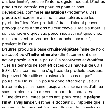
ont leur limite
", précise l’entomologiste médical. D’autres
produits neurotoxiques pour les poux se sont
développés, comme le
malathion
(Prioderm®). Des
produits efficaces, mais moins bien tolérés que les
pyréthrinoïdes. "
Ces produits à base d’alcool peuvent
provoquer des irritations du cuir chevelu. Mais surtout ils
sont contre-indiqués aux personnes asthmatiques chez
qui ils peuvent provoquer des bronchospasmes
",
prévient le Dr Izri.
D’autres produits à base
d’huile végétale
(huile de noix
de coco) ou
d'huile minérale
(diméticone) ont une
action physique sur le pou qu’ils recouvrent et étouffent.
"Ces traitements ne sont efficaces qu’à hauteur de 60 à
80%. Mais comme il ne s’agit pas de produits toxiques,
ils peuvent être utilisés plusieurs fois sans risque
",
poursuit le Dr Izri. On pourra donc effectuer plusieurs
traitements par semaine, jusqu’à trois semaines d’affilée
sans problème, afin de venir à bout des parasites.
"
L'une des meilleures armes anti-poux reste le
peigne
fin
et la
vigilance
", estime le docteur qui rappelle que la
contamination ne peut être que directe, de chevelure à