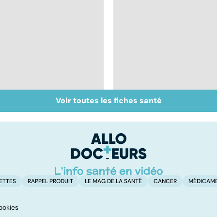
Voir toutes les fiches santé
Tout savoir sur les
Inflammation des
infections
amygdales : que faire
pulmonaires
en cas d'angine ?
ETTES
RAPPEL PRODUIT
LE MAG DE LA SANTÉ
CANCER
MÉDICAM
ookies