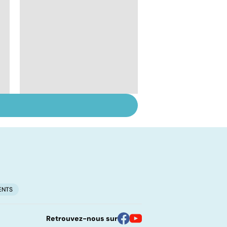
Suicide : prévenir le
passage à l'acte
ENTS
Retrouvez-nous sur