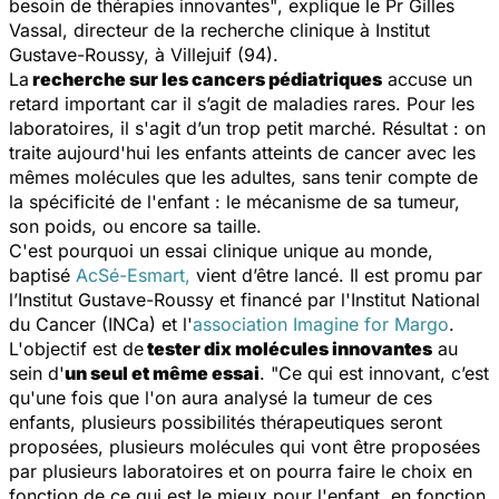
besoin de thérapies innovantes"
, explique le Pr Gilles
Vassal, directeur de la recherche clinique à Institut
Gustave-Roussy, à Villejuif (94).
La
recherche sur les cancers pédiatriques
accuse un
retard important car il s’agit de maladies rares. Pour les
laboratoires, il s'agit d’un trop petit marché. Résultat : on
traite aujourd'hui les enfants atteints de cancer avec les
mêmes molécules que les adultes, sans tenir compte de
la spécificité de l'enfant : le mécanisme de sa tumeur,
son poids, ou encore sa taille.
C'est pourquoi un essai clinique unique au monde,
baptisé
AcSé-Esmart,
vient d’être lancé. Il est promu par
l’Institut Gustave-Roussy et financé par l'Institut National
du Cancer (INCa) et l'
association Imagine for Margo
.
L'objectif est de
tester dix molécules innovantes
au
sein d'
un seul et même essai
. "
Ce qui est innovant, c’est
qu'une fois que l'on aura analysé la tumeur de ces
enfants, plusieurs possibilités thérapeutiques seront
proposées, plusieurs molécules qui vont être proposées
par plusieurs laboratoires et on pourra faire le choix en
fonction de ce qui est le mieux pour l'enfant, en fonction