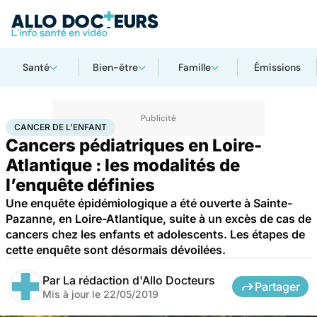
Santé
Bien-être
Famille
Émissions
Accueil
Santé
Maladies
Cancer
Cancer de l'enfant
CANCER DE L'ENFANT
Cancers pédiatriques en Loire-
Atlantique : les modalités de
l’enquête définies
Une enquête épidémiologique a été ouverte à Sainte-
Pazanne, en Loire-Atlantique, suite à un excès de cas de
cancers chez les enfants et adolescents. Les étapes de
cette enquête sont désormais dévoilées.
Par
La rédaction d'Allo Docteurs
Partager
Mis à jour le
22/05/2019