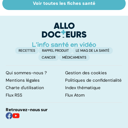
Voir toutes les fiches santé
Grand froid : nos
Perturbateurs
T
conseils
endocriniens :
ch
une menace pour
notre santé
RECETTES
RAPPEL PRODUIT
LE MAG DE LA SANTÉ
CANCER
MÉDICAMENTS
Qui sommes-nous ?
Gestion des cookies
Mentions légales
Politiques de confidentialité
Charte d'utilisation
Index thématique
Flux RSS
Flux Atom
Retrouvez-nous sur