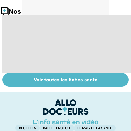
Nos fiches santé
Voir toutes les fiches santé
Tout savoir sur
Inflammation des
Su
les infections
amygdales : que
le
pulmonaires
faire en cas
l'
d'angine ?
RECETTES
RAPPEL PRODUIT
LE MAG DE LA SANTÉ