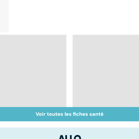
Voir toutes les fiches santé
Le sperme : son
Sexe : comment
odeur, sa couleur, sa
retrouver sa libido ?
composition...