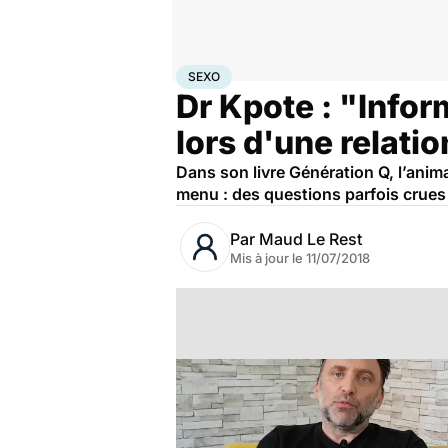
Accueil
Bien-être
Sexo
Sexo
SEXO
Dr Kpote : "Inform
lors d'une relatio
Dans son livre Génération Q, l’anim
menu : des questions parfois crues
Par
Maud Le Rest
Mis à jour le
11/07/2018