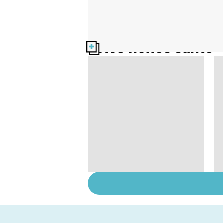
Nos fiches santé
Sexualité, infertilité
et PMA, des liens
étroits