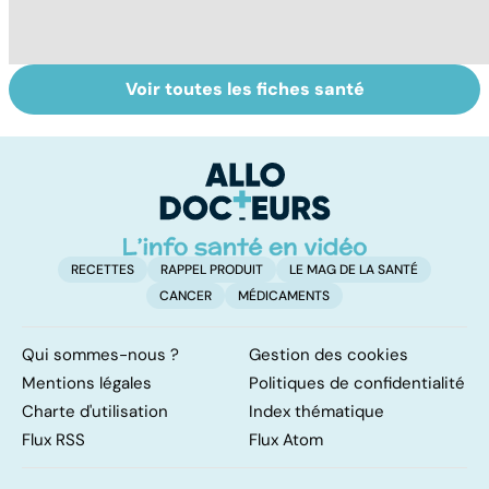
Voir toutes les fiches santé
Tout savoir sur
Inflammation des
Su
les infections
amygdales : que
le
pulmonaires
faire en cas
l'
d'angine ?
RECETTES
RAPPEL PRODUIT
LE MAG DE LA SANTÉ
CANCER
MÉDICAMENTS
Qui sommes-nous ?
Gestion des cookies
Mentions légales
Politiques de confidentialité
Charte d'utilisation
Index thématique
Flux RSS
Flux Atom