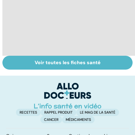
Voir toutes les fiches santé
Le TDAH, un
Accident
Tr
trouble de
vasculaire
dé
l'attention avec
cérébral : l'enfant
p
ou sans
également
hyperactivité
touché
RECETTES
RAPPEL PRODUIT
LE MAG DE LA SANTÉ
CANCER
MÉDICAMENTS