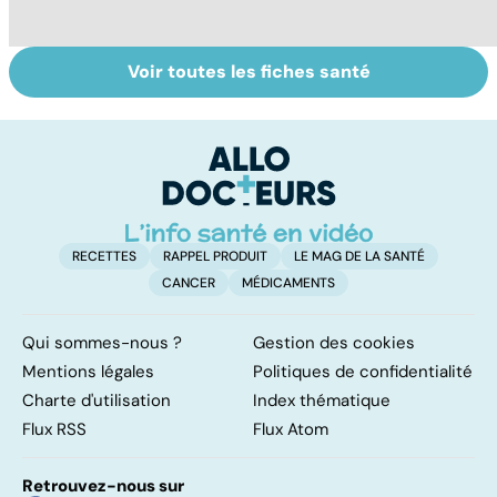
Voir toutes les fiches santé
Tout savoir sur
La tuberculose
L
les infections
pulmonaire
fl
pulmonaires
RECETTES
RAPPEL PRODUIT
LE MAG DE LA SANTÉ
CANCER
MÉDICAMENTS
Qui sommes-nous ?
Gestion des cookies
Mentions légales
Politiques de confidentialité
Charte d'utilisation
Index thématique
Flux RSS
Flux Atom
Retrouvez-nous sur