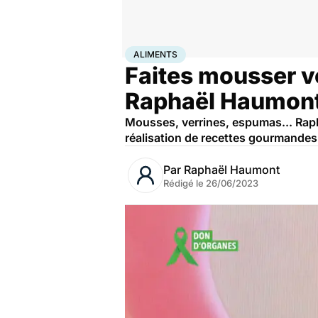
Accueil
Bien-être
Nutrition
Aliments
ALIMENTS
Faites mousser vo
Raphaël Haumon
Mousses, verrines, espumas... Raph
réalisation de recettes gourmandes 
Par
Raphaël Haumont
Rédigé le
26/06/2023