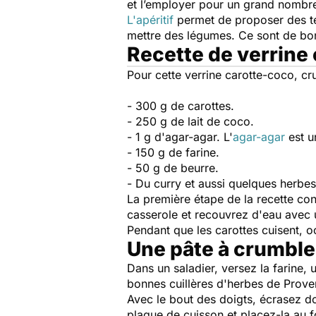
et l’employer pour un grand nombr
L'apéritif
permet de proposer des te
mettre des légumes. Ce sont de bon
Recette de verrine
Pour cette verrine carotte-coco, cru
- 300 g de carottes.
- 250 g de lait de coco.
- 1 g d'agar-agar. L'
agar-agar
est u
- 150 g de farine.
- 50 g de beurre.
- Du curry et aussi quelques herbe
La première étape de la recette cons
casserole et recouvrez d'eau avec 
Pendant que les carottes cuisent, 
Une pâte à crumble 
Dans un saladier, versez la farine,
bonnes cuillères d'herbes de Prove
Avec le bout des doigts, écrasez d
plaque de cuisson et placez-la au 