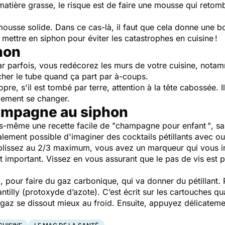
atière grasse, le risque est de faire une mousse qui retomb
usse solide. Dans ce cas-là, il faut que cela donne une bon
e mettre en siphon pour éviter les catastrophes en cuisine !
phon
car parfois, vous redécorez les murs de votre cuisine, nota
cher le tube quand ça part par à-coups.
pre, s'il est tombé par terre, attention à la tête cabossée. Il 
alement se changer.
ampagne au siphon
ous-même une recette facile de
"champagne pour enfant "
, s
galement possible d'imaginer des cocktails pétillants avec ou
issez au 2/3 maximum, vous avez un marqueur qui vous indi
est important. Vissez en vous assurant que le pas de vis est
 pour faire du gaz carbonique, qui va donner du pétillant. P
ntilly (protoxyde d’azote). C’est écrit sur les cartouches q
e gaz se dissout mieux au froid. Ensuite, appuyez délicateme