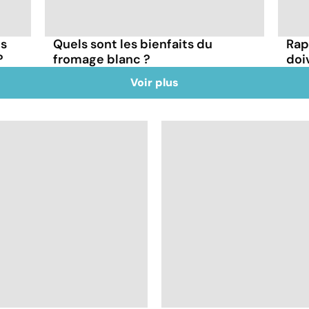
es
Quels sont les bienfaits du
Rap
?
fromage blanc ?
doi
Voir plus