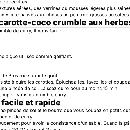
e de recettes.
xtures aérées, des verrines ou mousses légères plus saines
nes alternatives aux choses un peu trop grasses ou salées s
 carotte-coco crumble aux herbe
mble de curry, il vous faut :
ne algue utilisée comme gélifiant.
s de Provence pour le goût.
iste à cuire les carottes. Épluchez-les, lavez-les et coupez
une pincée de sel. Laissez cuire pour au moins 15 min.
occupez-vous du crumble curry.
facile et rapide
 une pincée de sel et le beurre que vous coupez en petits cu
nce et de curry.
oucement pour avoir la consistance d'un sable. Quand la pât
four à 180°C pendant 10 min.