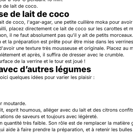
e de lait de coco.
e de lait de coco
ait de coco, l'agar-agar, une petite cuillère moka pour avoi
uilli, placez directement ce lait de coco sur les carottes et 
on, il ne faut absolument pas qu'il y ait de petits morceaux
et la préparation est prête pour être mise dans les verrines
d'avoir une texture très mousseuse et originale. Placez au
lètement et après, il suffira de dresser avec le crumble.
ace de la verrine et le tour est joué !
 avec d’autres légumes
ici quelques idées pour varier les plaisir :
eur moutarde.
t, esprit houmous, alléger avec du lait et des citrons confits
ciations de saveurs et toujours avec légèreté.
é en quantité très faible. Son rôle est de remplacer la matièr
qui aide à faire prendre la préparation, et à retenir les bull