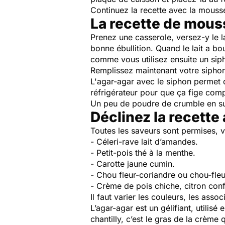
Continuez la recette avec la mouss
La recette de mouss
Prenez une casserole, versez-y le l
bonne ébullition. Quand le lait a bo
comme vous utilisez ensuite un siph
Remplissez maintenant votre siphon 
L'agar-agar avec le siphon permet 
réfrigérateur pour que ça fige comp
Un peu de poudre de crumble en surf
Déclinez la recette
Toutes les saveurs sont permises, vo
- Céleri-rave lait d’amandes.
- Petit-pois thé à la menthe.
- Carotte jaune cumin.
- Chou fleur-coriandre ou chou-fl
- Crème de pois chiche, citron confi
Il faut varier les couleurs, les asso
L’agar-agar est un gélifiant, utilis
chantilly, c’est le gras de la crème 