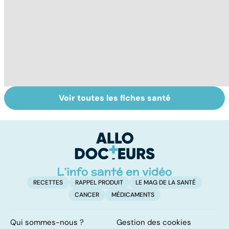
Voir toutes les fiches santé
Épilepsie :
Les Français
M
quelles origines,
accros aux
q
quels
psychotropes ?
a
traitements ?
RECETTES
RAPPEL PRODUIT
LE MAG DE LA SANTÉ
CANCER
MÉDICAMENTS
Qui sommes-nous ?
Gestion des cookies