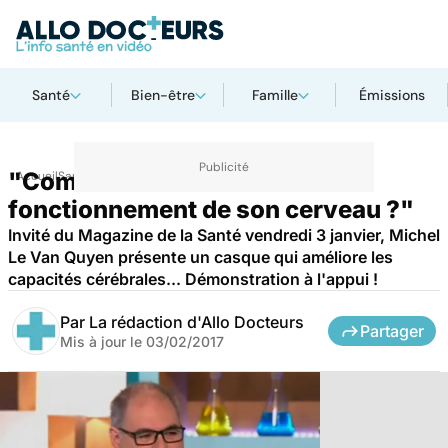
Santé
Bien-être
Famille
Émissions
"Comment améliorer le
Accueil
Santé
Maladies
Maladies neurologiques
fonctionnement de son cerveau ?"
Invité du Magazine de la Santé vendredi 3 janvier, Michel
Le Van Quyen présente un casque qui améliore les
capacités cérébrales... Démonstration à l'appui !
Par
La rédaction d'Allo Docteurs
Partager
Mis à jour le
03/02/2017