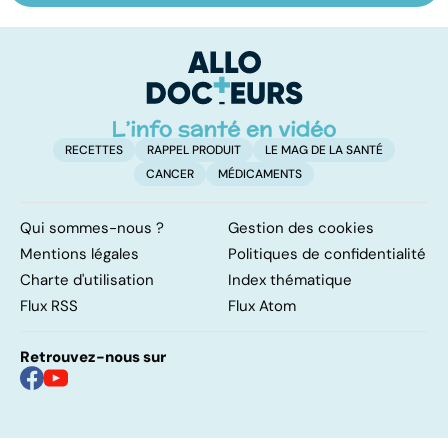
les infections
amygdales : que
le
pulmonaires
faire en cas
l'
d'angine ?
RECETTES
RAPPEL PRODUIT
LE MAG DE LA SANTÉ
CANCER
MÉDICAMENTS
Qui sommes-nous ?
Gestion des cookies
Mentions légales
Politiques de confidentialité
Charte d'utilisation
Index thématique
Flux RSS
Flux Atom
Retrouvez-nous sur