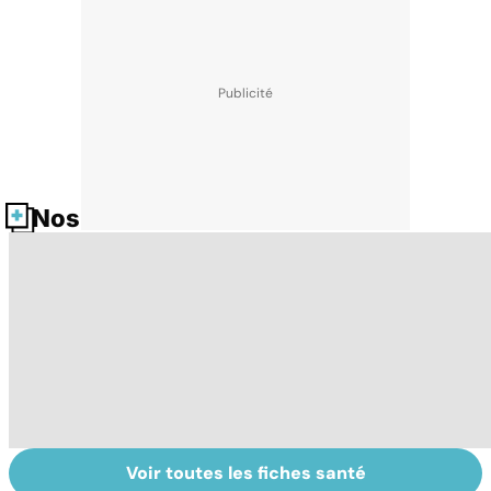
Nos fiches santé
Voir toutes les fiches santé
Tout savoir sur
Inflammation des
Su