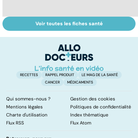
Voir toutes les fiches santé
La tuberculose
Pré-éclampsie :
D
pulmonaire
attention,
ra
grossesse à
pa
risque !
gr
RECETTES
RAPPEL PRODUIT
LE MAG DE LA SANTÉ
CANCER
MÉDICAMENTS
Qui sommes-nous ?
Gestion des cookies
Mentions légales
Politiques de confidentialité
Charte d'utilisation
Index thématique
Flux RSS
Flux Atom