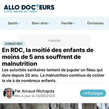
Santé
Bien-être
Famille
Émissions
Accueil
Santé
Société
Santé publique
Congo RDC
CONGO RDC
En RDC, la moitié des enfants de
moins de 5 ans souffrent de
malnutrition
Les autorités sanitaires tentent de juguler un fléau qui
dure depuis 20 ans. La malnutrition continue de coûter
la vie à de nombreux enfants.
Par
Arnaud Ntchapda
Partager
Mis à jour le
25/06/2025