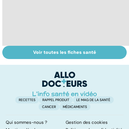
Voir toutes les fiches santé
Tout savoir sur
La tuberculose
To
les infections
pulmonaire
le
pulmonaires
RECETTES
RAPPEL PRODUIT
LE MAG DE LA SANTÉ
CANCER
MÉDICAMENTS
Qui sommes-nous ?
Gestion des cookies