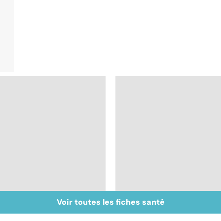
Voir toutes les fiches santé
La tuberculose
Le paludisme, un
pulmonaire
fléau planétaire