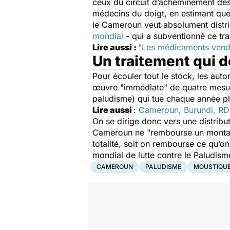
ceux du circuit d’acheminement des 
médecins du doigt, en estimant que 
le Cameroun veut absolument distri
mondial
- qui a subventionné ce tra
Lire aussi :
"Les médicaments vendus
Un traitement qui d
Pour écouler tout le stock, les aut
œuvre "
immédiate"
de quatre mesur
paludisme) qui tue chaque année 
Lire aussi
:
Cameroun, Burundi, RDC,
On se dirige donc vers une distribu
Cameroun ne
"rembourse un montan
totalité, soit on rembourse ce qu’
mondial de lutte contre le Paludism
CAMEROUN
PALUDISME
MOUSTIQU