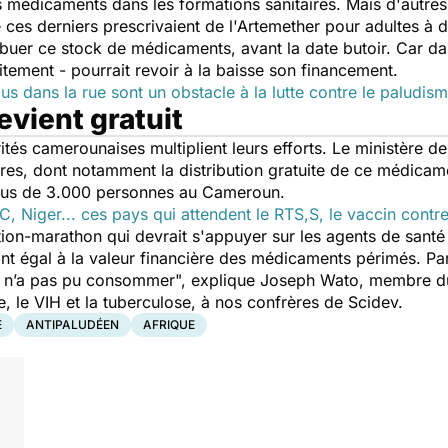
médicaments dans les formations sanitaires. Mais d'autres 
ces derniers prescrivaient de l'Artemether pour adultes à d
buer ce stock de médicaments, avant la date butoir. Car dan
itement - pourrait revoir à la baisse son financement.
 dans la rue sont un obstacle à la lutte contre le paludis
evient gratuit
orités camerounaises multiplient leurs efforts. Le ministère 
es, dont notamment la distribution gratuite de ce médicame
plus de 3.000 personnes au Cameroun.
 Niger... ces pays qui attendent le RTS,S, le vaccin contr
tion-marathon qui devrait s'appuyer sur les agents de sant
t égal à la valeur financière des médicaments périmés. Pa
on n’a pas pu consommer",
explique Joseph Wato, membre du 
e, le VIH et la tuberculose, à nos confrères de Scidev.
E
ANTIPALUDÉEN
AFRIQUE