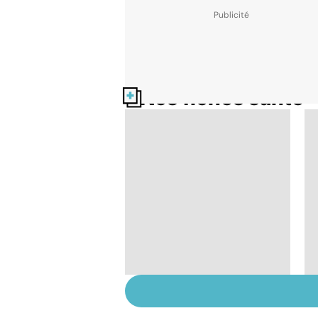
Nos fiches santé
Virus du Nil
occidental : ce qu’il