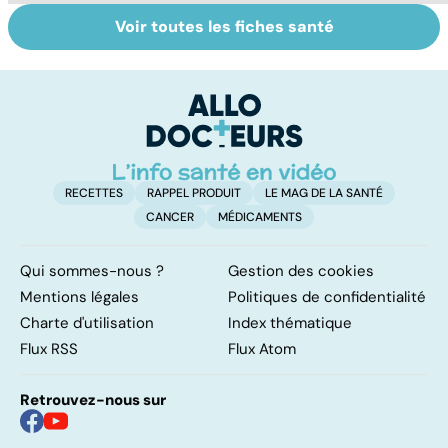
Voir toutes les fiches santé
Tout savoir sur
Covid-19 : tout
S
les infections
savoir sur la
do
pulmonaires
maladie
b
su
RECETTES
RAPPEL PRODUIT
LE MAG DE LA SANTÉ
CANCER
MÉDICAMENTS
Qui sommes-nous ?
Gestion des cookies
Mentions légales
Politiques de confidentialité
Charte d'utilisation
Index thématique
Flux RSS
Flux Atom
Retrouvez-nous sur